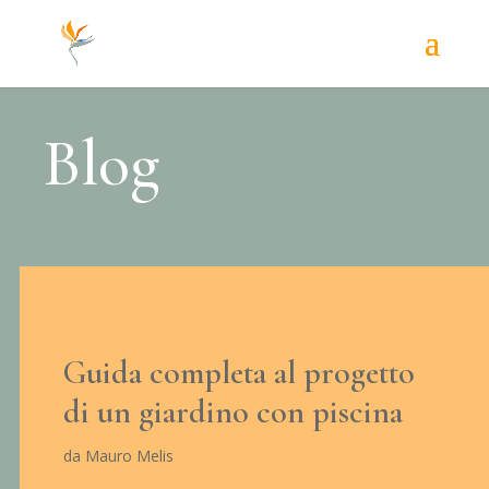
Blog
Guida completa al progetto
di un giardino con piscina
da
Mauro Melis